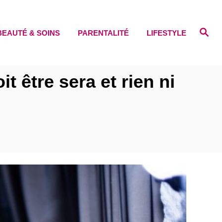
S
BEAUTÉ & SOINS
PARENTALITÉ
LIFESTYLE
e
a
r
c
h
it être sera et rien ni