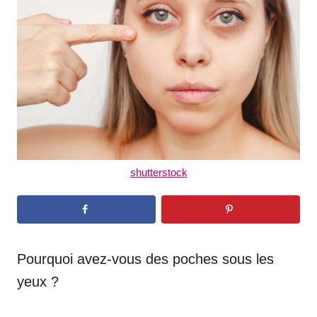
d
o
n
shutterstock
Pourquoi avez-vous des poches sous les
yeux ?