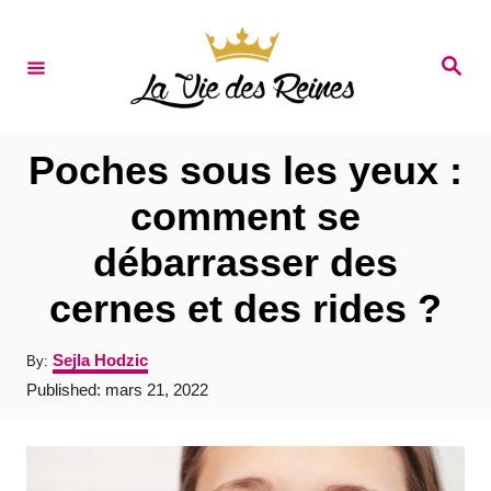
S
k
S
e
i
a
r
p
c
t
h
Poches sous les yeux :
o
comment se
C
débarrasser des
o
n
cernes et des rides ?
t
A
Sejla Hodzic
By:
e
u
P
Published:
mars 21, 2022
t
n
o
h
s
t
o
t
r
e