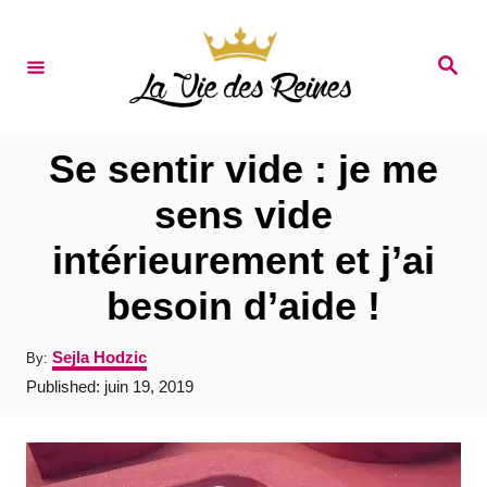
S
k
S
e
i
a
r
p
c
t
h
Se sentir vide : je me
o
sens vide
C
intérieurement et j’ai
o
n
besoin d’aide !
t
A
Sejla Hodzic
By:
e
u
P
Published:
juin 19, 2019
t
n
o
h
s
t
o
t
r
e