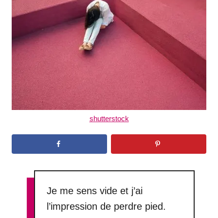
d
o
n
shutterstock
Je me sens vide et j’ai
l’impression de perdre pied.