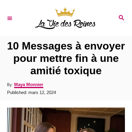
S
k
S
e
i
a
r
p
c
t
h
10 Messages à envoyer
o
pour mettre fin à une
C
amitié toxique
o
n
A
Maya Monnier
By:
t
u
P
Published:
mars 12, 2024
t
e
o
h
s
o
n
t
r
e
t
d
o