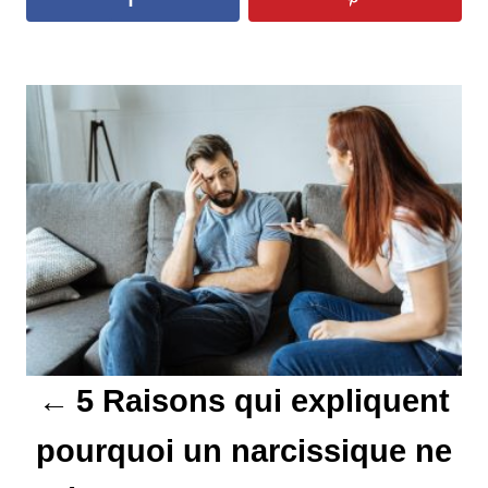
N
a
v
i
g
a
t
5 Raisons qui expliquent
i
pourquoi un narcissique ne
o