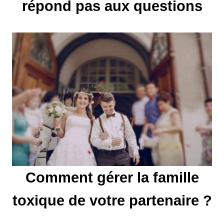
répond pas aux questions
n
d
e
l
’
a
r
t
Comment gérer la famille
i
toxique de votre partenaire ?
c
l