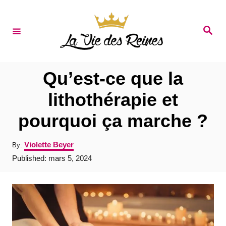
S
k
S
e
i
a
r
p
c
t
h
Qu’est-ce que la
o
lithothérapie et
C
pourquoi ça marche ?
o
n
A
Violette Beyer
By:
t
u
P
Published:
mars 5, 2024
t
e
o
h
s
o
n
t
r
e
t
d
o