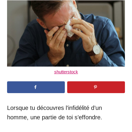
t
r
e
d
o
n
shutterstock
Lorsque tu découvres l’infidélité d’un
homme, une partie de toi s’effondre.