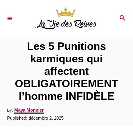
S
k
S
e
i
a
r
p
c
t
h
Les 5 Punitions
o
karmiques qui
C
affectent
o
n
OBLIGATOIREMENT
t
l’homme INFIDÈLE
e
n
A
Maya Monnier
By:
u
t
P
Published:
décembre 2, 2025
t
o
h
s
o