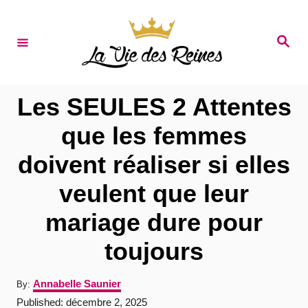
S
k
S
e
i
a
r
p
c
t
h
Les SEULES 2 Attentes
o
que les femmes
C
doivent réaliser si elles
o
n
veulent que leur
t
mariage dure pour
e
toujours
n
t
A
Annabelle Saunier
By:
u
P
Published:
décembre 2, 2025
t