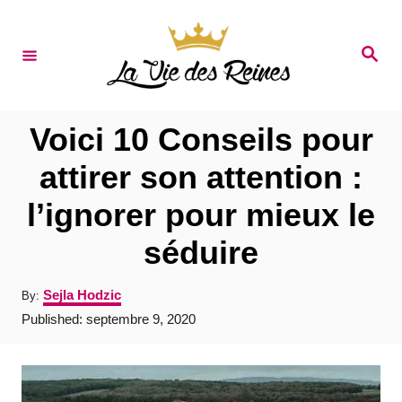
S
k
S
e
i
a
r
p
c
t
h
Voici 10 Conseils pour
o
attirer son attention :
C
l’ignorer pour mieux le
o
n
séduire
t
A
Sejla Hodzic
By:
e
u
P
Published:
septembre 9, 2020
t
n
o
h
s
t
o
t
r
e