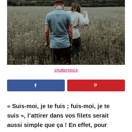
d
o
n
shutterstock
« Suis-moi, je te fuis ; fuis-moi, je te
suis », l’attirer dans vos filets serait
aussi simple que ça ! En effet, pour