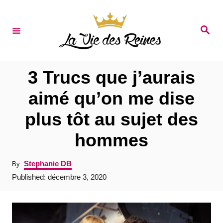
S
k
S
e
i
a
r
p
c
t
h
3 Trucs que j’aurais
o
aimé qu’on me dise
C
plus tôt au sujet des
o
n
hommes
t
A
Stephanie DB
By:
e
u
P
Published:
décembre 3, 2020
t
n
o
h
s
t
o
t
r
e