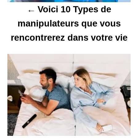
Voici 10 Types de
i
manipulateurs que vous
o
rencontrerez dans votre vie
n
d
e
l
’
a
r
t