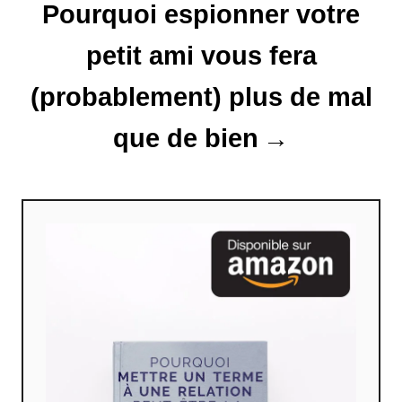
Pourquoi espionner votre
i
petit ami vous fera
c
l
(probablement) plus de mal
e
que de bien