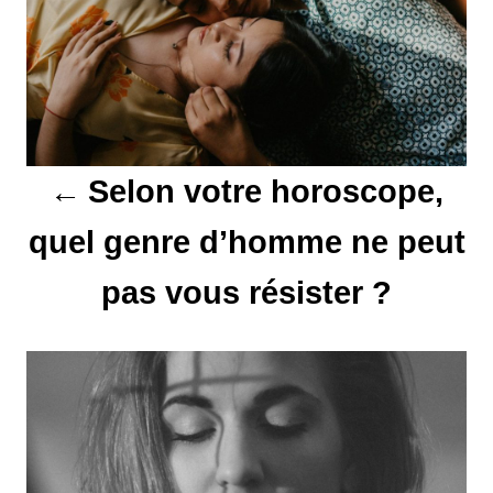
i
g
a
t
Selon votre horoscope,
i
quel genre d’homme ne peut
o
pas vous résister ?
n
d
e
l
’