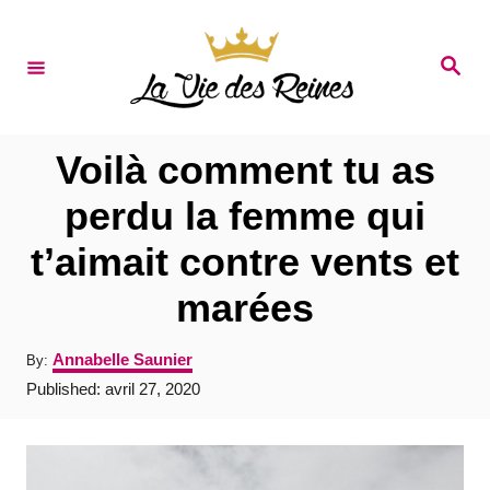
S
k
S
e
i
a
r
p
c
t
h
Voilà comment tu as
o
perdu la femme qui
C
t’aimait contre vents et
o
n
marées
t
A
Annabelle Saunier
By:
e
u
P
Published:
avril 27, 2020
t
n
o
h
s
t
o
t
r
e