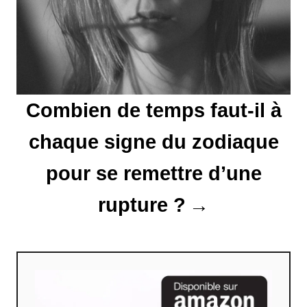
a
r
t
Combien de temps faut-il à
i
chaque signe du zodiaque
c
l
pour se remettre d’une
e
rupture ?