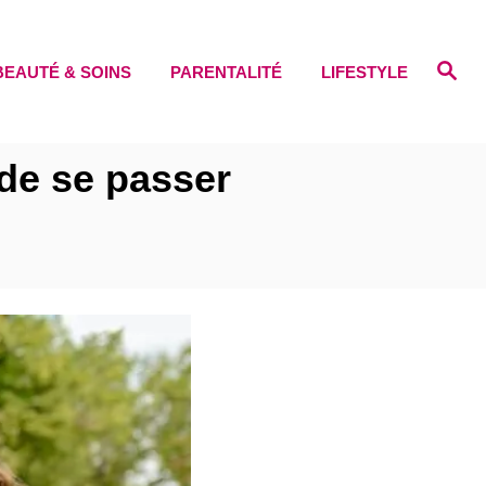
S
BEAUTÉ & SOINS
PARENTALITÉ
LIFESTYLE
e
a
r
c
h
de se passer