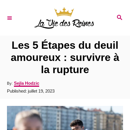
S
k
S
e
i
a
r
p
c
t
h
Les 5 Étapes du deuil
o
amoureux : survivre à
C
la rupture
o
n
A
Sejla Hodzic
By:
t
u
P
Published:
juillet 19, 2023
t
e
o
h
s
o
n
t
r
e
t
d
o