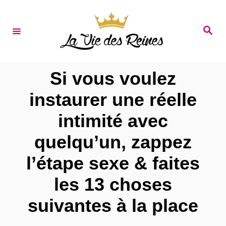
S
k
S
e
i
a
r
p
c
t
h
Si vous voulez
o
instaurer une réelle
C
intimité avec
o
n
quelqu’un, zappez
t
l’étape sexe & faites
e
les 13 choses
n
suivantes à la place
t