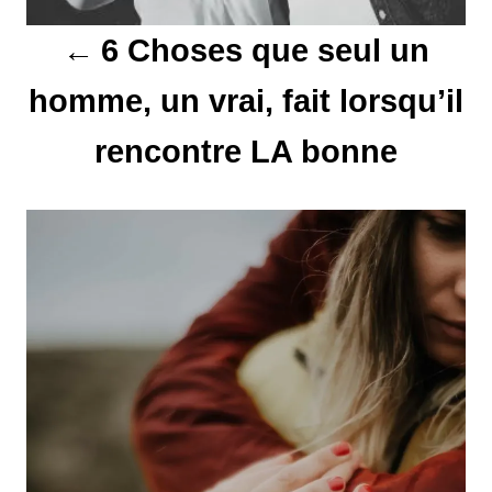
t
6 Choses que seul un
i
homme, un vrai, fait lorsqu’il
o
rencontre LA bonne
n
d
e
l
’
a
r
t