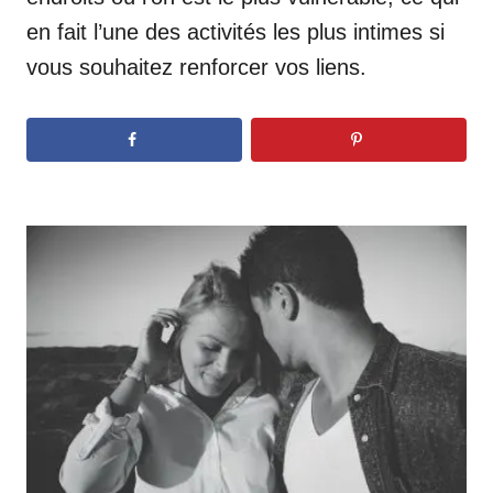
en fait l’une des activités les plus intimes si
vous souhaitez renforcer vos liens.
N
a
v
i
g
a