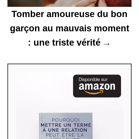
i
Tomber amoureuse du bon
c
garçon au mauvais moment
l
: une triste vérité
e