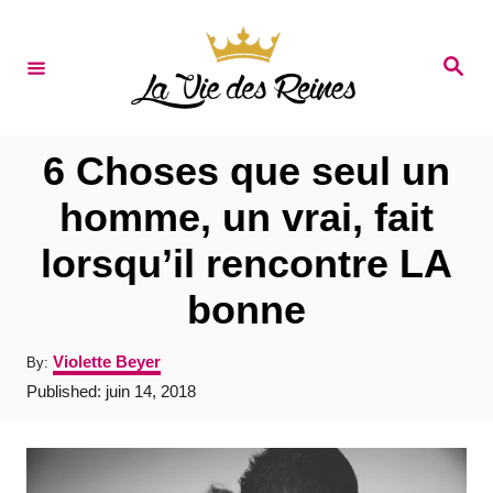
S
k
S
e
i
a
r
p
c
t
h
6 Choses que seul un
o
homme, un vrai, fait
C
lorsqu’il rencontre LA
o
n
bonne
t
A
Violette Beyer
By:
e
u
P
Published:
juin 14, 2018
t
n
o
h
s
t
o
t
r
e