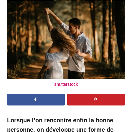
t
r
e
d
o
n
shutterstock
Lorsque l’on rencontre enfin la bonne
personne, on développe une forme de