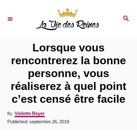
S
k
S
e
i
a
r
p
c
t
h
Lorsque vous
o
rencontrerez la bonne
C
personne, vous
o
n
réaliserez à quel point
t
c’est censé être facile
e
n
A
Violette Beyer
By:
u
t
P
Published:
septembre 26, 2018
t
o
h
s
o