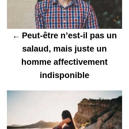
g
a
t
Peut-être n’est-il pas un
i
salaud, mais juste un
o
homme affectivement
n
d
indisponible
e
l
’
a