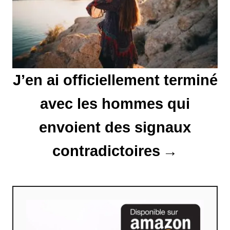
r
t
i
J’en ai officiellement terminé
c
l
avec les hommes qui
e
envoient des signaux
contradictoires