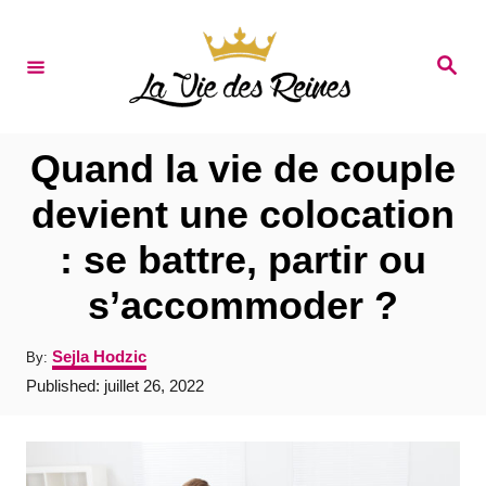
S
k
S
e
i
a
r
p
c
t
h
Quand la vie de couple
o
devient une colocation
C
: se battre, partir ou
o
n
s’accommoder ?
t
A
Sejla Hodzic
By:
e
u
P
Published:
juillet 26, 2022
t
n
o
h
s
t
o
t
r
e