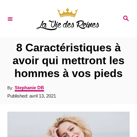
S
k
S
e
i
a
r
p
c
t
h
8 Caractéristiques à
o
avoir qui mettront les
C
hommes à vos pieds
o
n
A
Stephanie DB
By:
t
u
P
Published:
avril 13, 2021
t
e
o
h
s
o
n
t
r
e
t
d
o