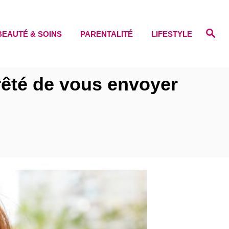
S
BEAUTÉ & SOINS
PARENTALITÉ
LIFESTYLE
e
a
r
c
h
rêté de vous envoyer