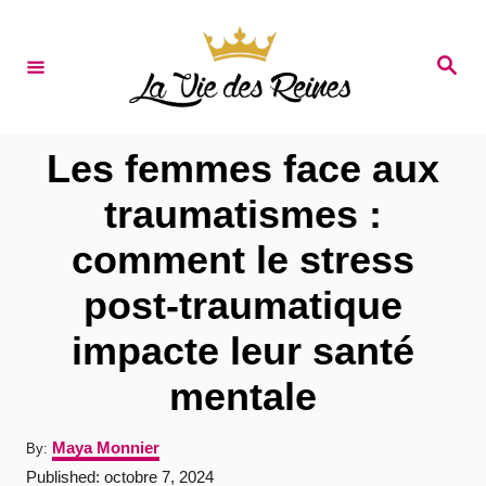
S
k
S
e
i
a
r
p
c
t
h
Les femmes face aux
o
traumatismes :
C
comment le stress
o
n
post-traumatique
t
impacte leur santé
e
mentale
n
t
A
Maya Monnier
By:
u
P
Published:
octobre 7, 2024
t