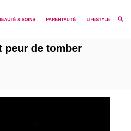
S
BEAUTÉ & SOINS
PARENTALITÉ
LIFESTYLE
e
a
r
c
h
t peur de tomber