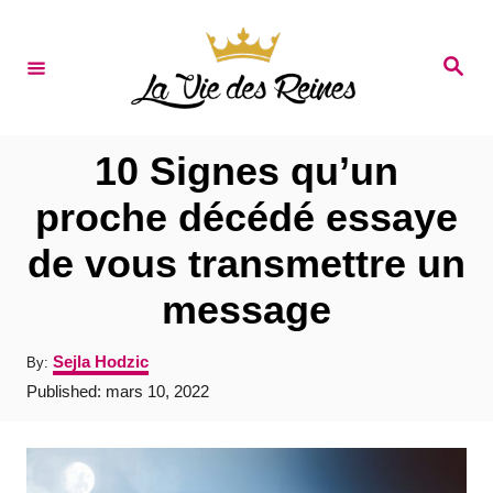
S
k
S
e
i
a
r
p
c
t
h
10 Signes qu’un
o
proche décédé essaye
C
de vous transmettre un
o
n
message
t
A
Sejla Hodzic
By:
e
u
P
Published:
mars 10, 2022
t
n
o
h
s
t
o
t
r
e