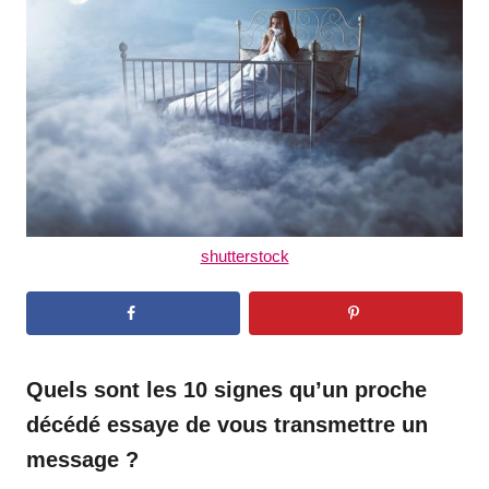
d
o
n
shutterstock
Quels sont les 10 signes qu’un proche
décédé essaye de vous transmettre un
message ?