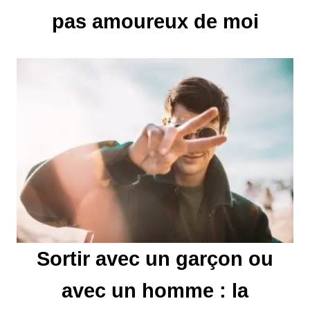
pas amoureux de moi
o
n
d
e
l
’
a
r
Sortir avec un garçon ou
t
avec un homme : la
i