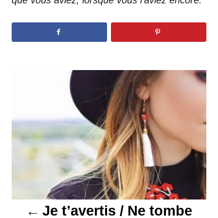
N
a
v
i
g
a
t
Je t’avertis / Ne tombe
i