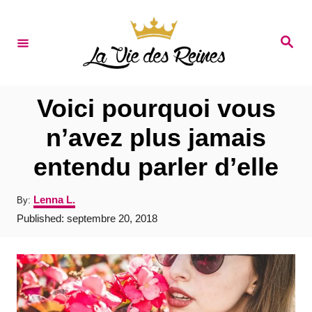
S
k
S
e
i
a
r
p
c
t
h
Voici pourquoi vous
o
n’avez plus jamais
C
entendu parler d’elle
o
n
A
Lenna L.
By:
t
u
P
Published:
septembre 20, 2018
t
e
o
h
s
o
n
t
r
e
t
d
o