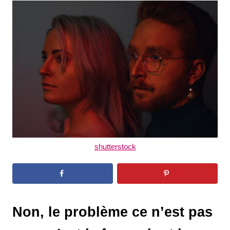
t
r
e
d
o
n
shutterstock
Non, le problème ce n’est pas