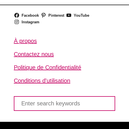
Facebook
Pinterest
YouTube
Instagram
À propos
Contactez nous
Politique de Confidentialité
Conditions d'utilisation
S
e
a
r
c