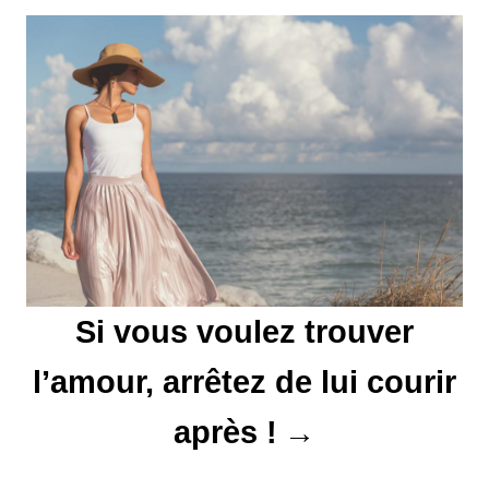
d
e
l
’
a
r
t
Si vous voulez trouver
i
l’amour, arrêtez de lui courir
c
l
après !
e