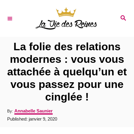
S
k
S
e
i
a
r
p
c
t
h
La folie des relations
o
modernes : vous vous
C
attachée à quelqu’un et
o
n
vous passez pour une
t
cinglée !
e
n
A
Annabelle Saunier
By:
u
t
P
Published:
janvier 9, 2020
t
o
h
s
o