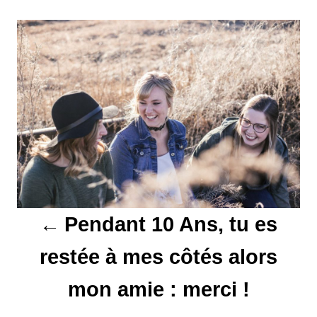
N
a
v
i
g
a
t
Pendant 10 Ans, tu es
i
restée à mes côtés alors
o
mon amie : merci !
n