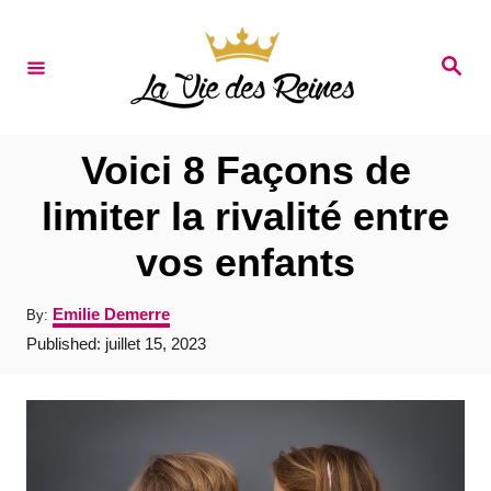
S
k
S
e
i
a
r
p
c
t
h
Voici 8 Façons de
o
limiter la rivalité entre
C
vos enfants
o
n
A
Emilie Demerre
By:
t
u
P
Published:
juillet 15, 2023
t
e
o
h
s
o
n
t
r
e
t
d
o