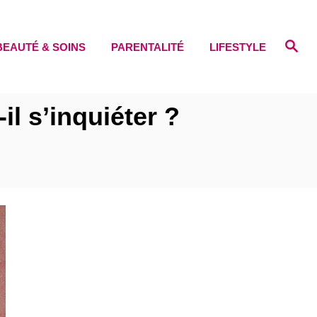
S
BEAUTÉ & SOINS
PARENTALITÉ
LIFESTYLE
e
a
r
c
h
l s’inquiéter ?