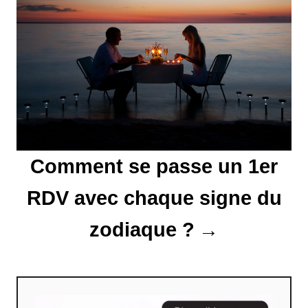
l
’
a
r
t
Comment se passe un 1er
i
c
RDV avec chaque signe du
l
zodiaque ?
e