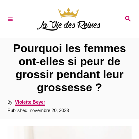
S
k
S
e
i
a
r
p
c
t
h
Pourquoi les femmes
o
ont-elles si peur de
C
grossir pendant leur
o
n
grossesse ?
t
A
Violette Beyer
By:
e
u
P
Published:
novembre 20, 2023
t
n
o
h
s
t
o
t
r
e