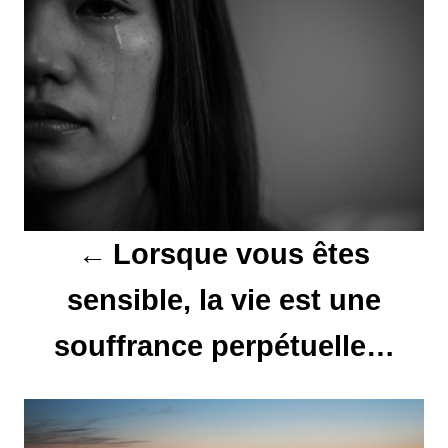
a
v
i
g
a
t
Lorsque vous êtes
i
sensible, la vie est une
o
souffrance perpétuelle…
n
d
e