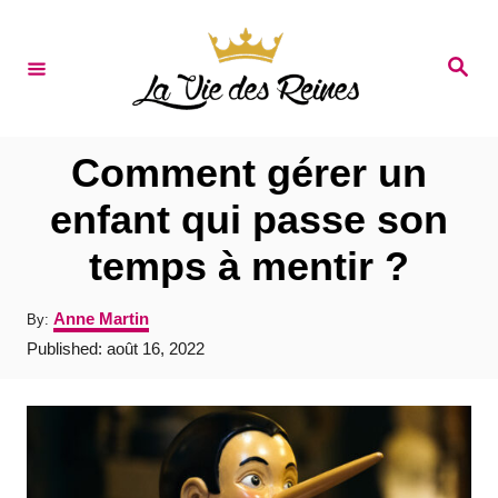
S
k
S
e
i
a
r
p
c
t
h
Comment gérer un
o
enfant qui passe son
C
temps à mentir ?
o
n
A
Anne Martin
By:
t
u
P
Published:
août 16, 2022
t
e
o
h
s
o
n
t
r
e
t
d
o