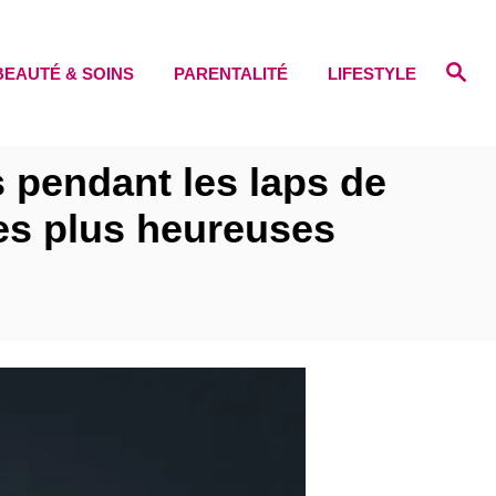
S
BEAUTÉ & SOINS
PARENTALITÉ
LIFESTYLE
e
a
r
c
h
es pendant les laps de
les plus heureuses