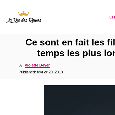
S
k
CI
i
p
t
Ce sont en fait les f
o
temps les plus lo
C
o
A
Violette Beyer
By:
n
u
P
Published:
février 20, 2019
t
o
t
h
s
o
e
t
r
e
n
d
t
o
n