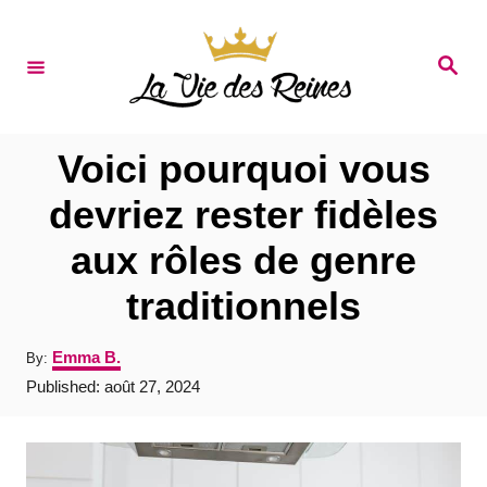
S
k
S
e
i
a
r
p
c
t
h
Voici pourquoi vous
o
devriez rester fidèles
C
aux rôles de genre
o
n
traditionnels
t
A
Emma B.
By:
e
u
P
Published:
août 27, 2024
t
n
o
h
s
t
o
t
r
e