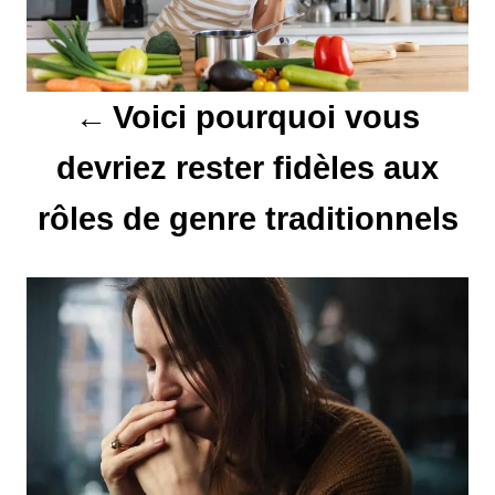
a
t
Voici pourquoi vous
i
devriez rester fidèles aux
o
rôles de genre traditionnels
n
d
e
l
’
a