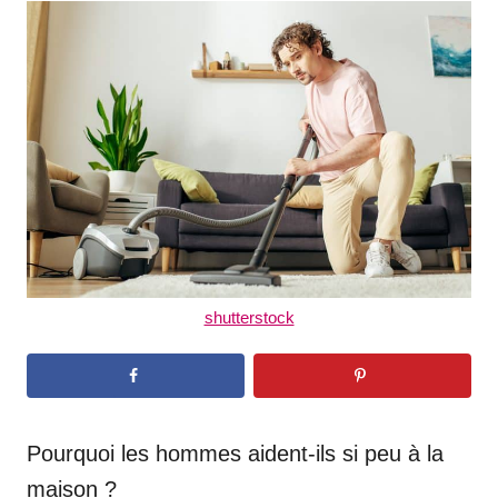
t
r
e
d
o
n
shutterstock
Pourquoi les hommes aident-ils si peu à la
maison ?