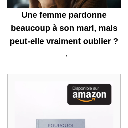
r
Une femme pardonne
t
i
beaucoup à son mari, mais
c
peut-elle vraiment oublier ?
l
e