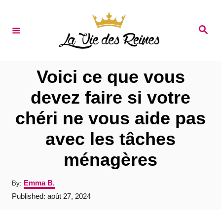
S
k
S
e
i
a
r
p
c
t
h
Voici ce que vous
o
devez faire si votre
C
chéri ne vous aide pas
o
n
avec les tâches
t
ménagères
e
n
A
Emma B.
By:
u
t
P
Published:
août 27, 2024
t
o
h
s
o