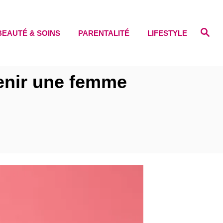
S
BEAUTÉ & SOINS
PARENTALITÉ
LIFESTYLE
e
a
r
c
h
venir une femme