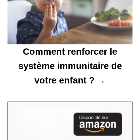
’
a
r
t
Comment renforcer le
i
système immunitaire de
c
votre enfant ?
l
e