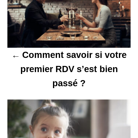
v
i
g
a
t
Comment savoir si votre
i
premier RDV s’est bien
o
passé ?
n
d
e
l