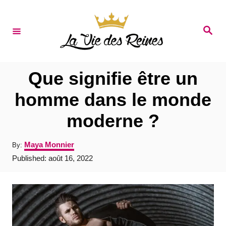
S
k
S
e
i
a
r
p
c
t
h
Que signifie être un
o
homme dans le monde
C
moderne ?
o
n
A
Maya Monnier
By:
t
u
P
Published:
août 16, 2022
t
e
o
h
s
o
n
t
r
e
t
d
o