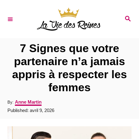
S
k
S
e
i
a
r
p
c
t
h
7 Signes que votre
o
partenaire n’a jamais
C
appris à respecter les
o
n
femmes
t
A
Anne Martin
By:
e
u
P
Published:
avril 9, 2026
t
n
o
h
s
t
o
t
r
e