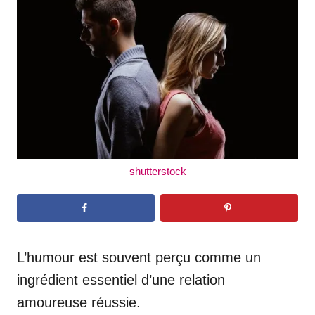
d
o
n
shutterstock
L’humour est souvent perçu comme un
ingrédient essentiel d’une relation
amoureuse réussie.