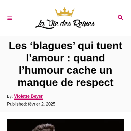
S
k
S
e
i
a
r
p
c
t
h
Les ‘blagues’ qui tuent
o
l’amour : quand
C
l’humour cache un
o
n
manque de respect
t
A
Violette Beyer
By:
e
u
P
Published:
février 2, 2025
t
n
o
h
s
t
o
t
r
e