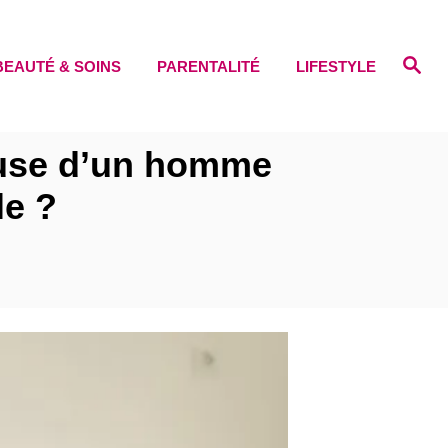
S
BEAUTÉ & SOINS
PARENTALITÉ
LIFESTYLE
e
a
r
c
h
use d’un homme
le ?