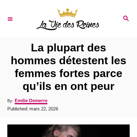
S
k
S
e
i
a
r
p
c
t
h
La plupart des
o
hommes détestent les
C
femmes fortes parce
o
n
qu’ils en ont peur
t
A
Emilie Demerre
By:
e
u
P
Published:
mars 22, 2026
t
n
o
h
s
t
o
t
r
e