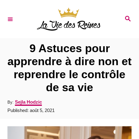
S
k
S
e
i
a
r
p
c
t
h
9 Astuces pour
o
apprendre à dire non et
C
reprendre le contrôle
o
n
de sa vie
t
A
Sejla Hodzic
By:
e
u
P
Published:
août 5, 2021
t
n
o
h
s
t
o
t
r
e