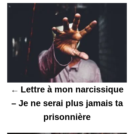
N
a
v
i
g
a
t
Lettre à mon narcissique
i
– Je ne serai plus jamais ta
o
prisonnière
n
d