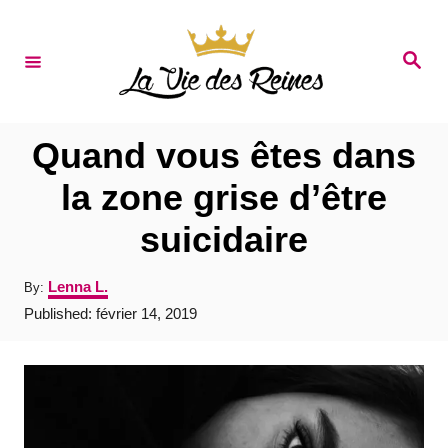
S
k
S
e
i
a
r
p
c
t
h
Quand vous êtes dans
o
la zone grise d’être
C
suicidaire
o
n
A
Lenna L.
By:
t
u
P
Published:
février 14, 2019
t
e
o
h
s
o
n
t
r
e
t
d
o