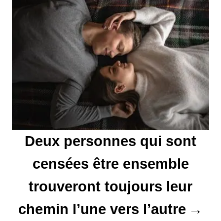
e
l
’
a
r
t
Deux personnes qui sont
i
censées être ensemble
c
l
trouveront toujours leur
e
chemin l’une vers l’autre