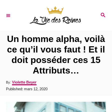
S
k
S
e
i
a
r
p
c
t
h
Un homme alpha, voilà
o
ce qu’il vous faut ! Et il
C
doit posséder ces 15
o
n
Attributs…
t
A
Violette Beyer
By:
e
u
P
Published:
mars 12, 2020
t
n
o
h
s
t
o
t
r
e