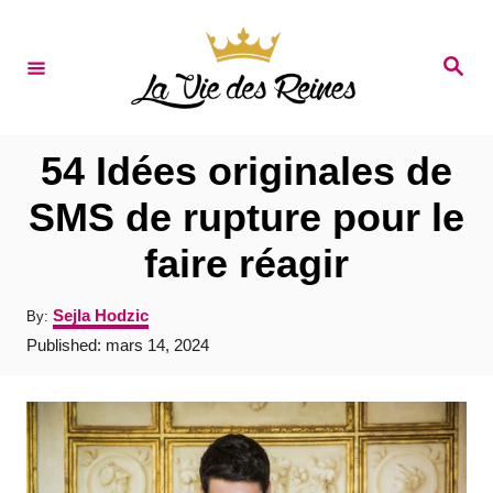
S
k
S
e
i
a
r
p
c
t
h
54 Idées originales de
o
SMS de rupture pour le
C
faire réagir
o
n
A
Sejla Hodzic
By:
t
u
P
Published:
mars 14, 2024
t
e
o
h
s
o
n
t
r
e
t
d
o