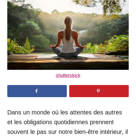
t
r
e
d
o
n
shutterstock
Dans un monde où les attentes des autres
et les obligations quotidiennes prennent
souvent le pas sur notre bien-être intérieur, il