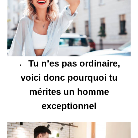
i
g
a
t
Tu n’es pas ordinaire,
i
voici donc pourquoi tu
o
mérites un homme
n
d
exceptionnel
e
l