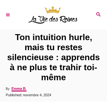
S
k
S
e
i
a
r
p
c
t
h
Ton intuition hurle,
o
mais tu restes
C
silencieuse : apprends
o
n
à ne plus te trahir toi-
t
même
e
n
A
Emma B.
By:
u
t
P
Published:
novembre 4, 2024
t
o
h
s
o