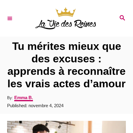
S
k
S
e
i
a
r
p
c
t
h
Tu mérites mieux que
o
des excuses :
C
apprends à reconnaître
o
n
les vrais actes d’amour
t
A
Emma B.
By:
e
u
P
Published:
novembre 4, 2024
t
n
o
h
s
t
o
t
r
e