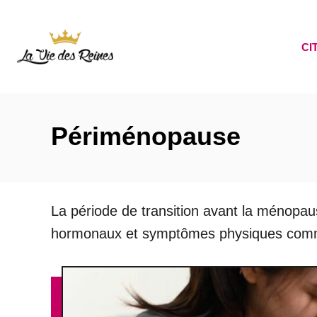
S
k
CI
i
p
t
o
Périménopause
C
o
n
La période de transition avant la ménopau
t
hormonaux et symptômes physiques comm
e
n
t