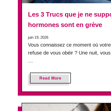
Les 3 Trucs que je ne supp
hormones sont en grève
juin 19, 2026
Vous connaissez ce moment où votre 
refuse de vous obéir ? Une nuit, vo
…
a
Read More
b
o
u
t
L