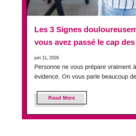
o
r
t
e
Les 3 Signes douloureusem
p
vous avez passé le cap des
l
u
s
juin 11, 2026
d
Personne ne vous prépare vraiment à 
e
évidence. On vous parle beaucoup de
p
u
i
a
Read More
s
b
q
o
u
u
e
t
m
L