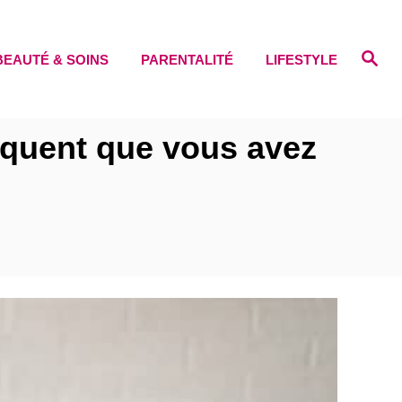
S
BEAUTÉ & SOINS
PARENTALITÉ
LIFESTYLE
e
a
r
c
h
iquent que vous avez