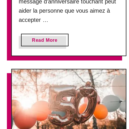
message d’anniversaire touchant peut
!
aider la personne que vous aimez à
accepter …
a
Read More
b
o
u
t
4
5
T
e
x
t
e
s