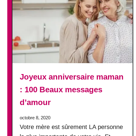
i
y
a
e
l
u
e
x
a
n
n
i
v
e
Joyeux anniversaire maman
r
s
: 100 Beaux messages
a
i
d’amour
r
e
octobre 8, 2020
,
Votre mère est sûrement LA personne
m
a