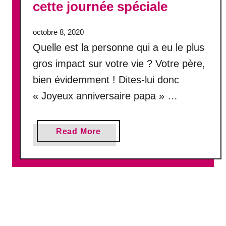
cette journée spéciale
r
e
octobre 8, 2020
!
Quelle est la personne qui a eu le plus
1
0
gros impact sur votre vie ? Votre père,
2
bien évidemment ! Dites-lui donc
M
« Joyeux anniversaire papa » …
e
s
s
a
a
Read More
b
g
o
e
u
s
t
r
J
i
o
g
y
o