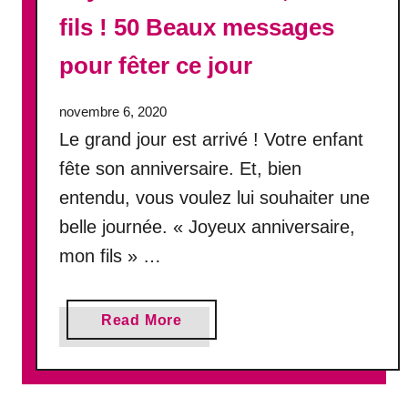
r
fils ! 50 Beaux messages
s
a
pour fêter ce jour
i
r
novembre 6, 2020
e
Le grand jour est arrivé ! Votre enfant
d
e
fête son anniversaire. Et, bien
m
entendu, vous voulez lui souhaiter une
a
belle journée. « Joyeux anniversaire,
r
i
mon fils » …
a
g
e
a
Read More
!
b
5
o
0
u
M
t