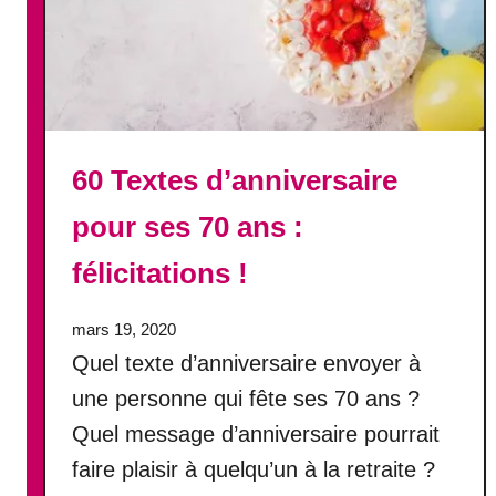
r
M
e
i
l
l
e
60 Textes d’anniversaire
u
r
pour ses 70 ans :
s
m
félicitations !
e
s
mars 19, 2020
s
Quel texte d’anniversaire envoyer à
a
g
une personne qui fête ses 70 ans ?
e
Quel message d’anniversaire pourrait
s
faire plaisir à quelqu’un à la retraite ?
d
’