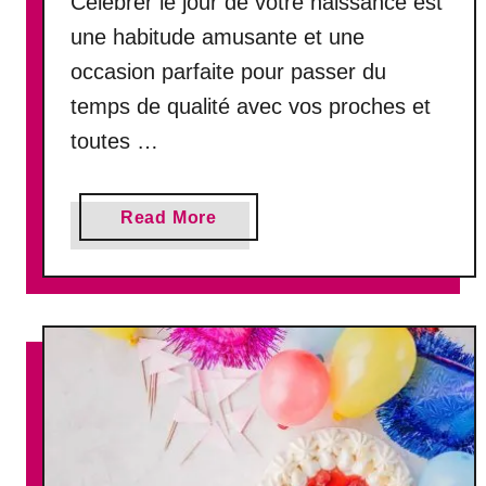
Célébrer le jour de votre naissance est
v
une habitude amusante et une
e
occasion parfaite pour passer du
r
s
temps de qualité avec vos proches et
a
toutes …
i
r
e
a
Read More
à
b
v
o
o
u
t
t
r
L
e
e
a
s
m
1
o
0
u
0