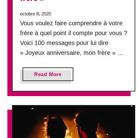
u
octobre 8, 2020
r
Vous voulez faire comprendre à votre
frère à quel point il compte pour vous ?
Voici 100 messages pour lui dire
« Joyeux anniversaire, mon frère » …
a
Read More
b
o
u
t
L
e
s
1