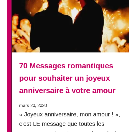
0
0
P
l
u
s
b
e
a
70 Messages romantiques
u
x
pour souhaiter un joyeux
m
e
anniversaire à votre amour
s
s
mars 20, 2020
a
« Joyeux anniversaire, mon amour ! »,
g
e
c’est LE message que toutes les
s