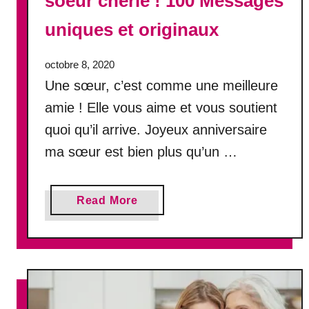
soeur chérie ! 100 Messages
e
uniques et originaux
r
c
e
octobre 8, 2020
t
Une sœur, c’est comme une meilleure
t
amie ! Elle vous aime et vous soutient
e
quoi qu’il arrive. Joyeux anniversaire
j
o
ma sœur est bien plus qu’un …
u
r
n
a
Read More
é
b
e
o
s
u
p
t
é
J
c
o