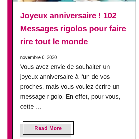
s
a
Joyeux anniversaire ! 102
g
e
Messages rigolos pour faire
s
rire tout le monde
p
o
u
novembre 6, 2020
r
Vous avez envie de souhaiter un
f
joyeux anniversaire à l’un de vos
ê
proches, mais vous voulez écrire un
t
e
message rigolo. En effet, pour vous,
r
cette …
c
e
j
a
Read More
o
b
u