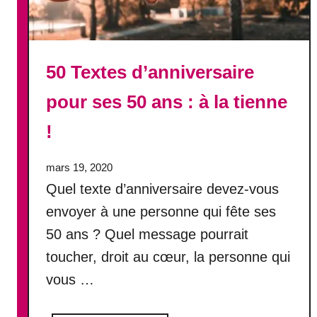
d
’
a
n
50 Textes d’anniversaire
n
i
pour ses 50 ans : à la tienne
v
e
!
r
s
mars 19, 2020
a
Quel texte d’anniversaire devez-vous
i
r
envoyer à une personne qui fête ses
e
50 ans ? Quel message pourrait
p
toucher, droit au cœur, la personne qui
o
u
vous …
r
s