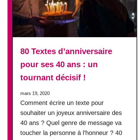
n
s
:
à
l
a
t
80 Textes d’anniversaire
i
e
pour ses 40 ans : un
n
tournant décisif !
n
e
!
mars 19, 2020
Comment écrire un texte pour
souhaiter un joyeux anniversaire des
40 ans ? Quel genre de message va
toucher la personne à l’honneur ? 40