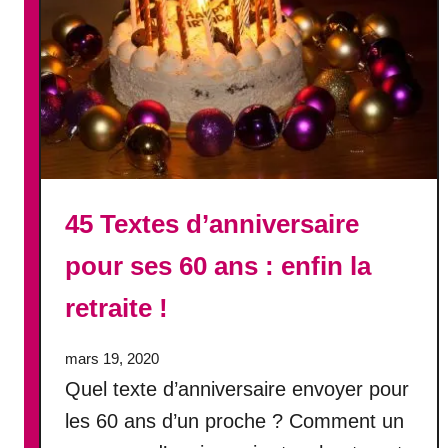
e
0
r
a
!
n
s
:
f
é
l
i
45 Textes d’anniversaire
c
pour ses 60 ans : enfin la
i
t
retraite !
a
t
i
mars 19, 2020
o
Quel texte d’anniversaire envoyer pour
n
les 60 ans d’un proche ? Comment un
s