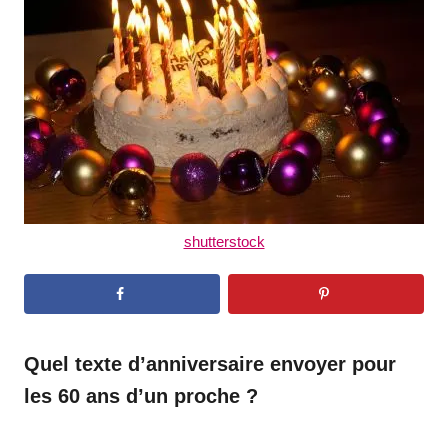
d
o
n
shutterstock
Quel texte d’anniversaire envoyer pour
les 60 ans d’un proche ?