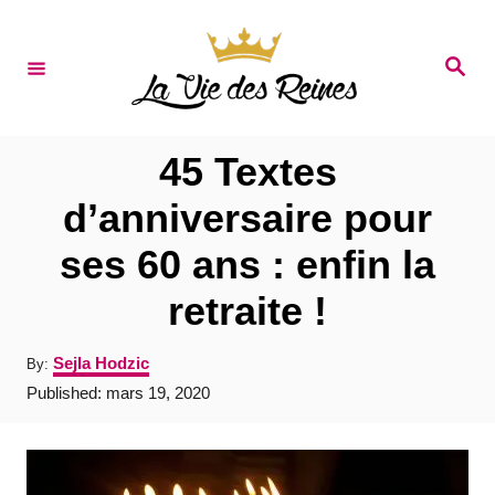
S
k
S
e
i
a
r
p
c
t
h
45 Textes
o
d’anniversaire pour
C
ses 60 ans : enfin la
o
n
retraite !
t
A
Sejla Hodzic
By:
e
u
P
Published:
mars 19, 2020
t
n
o
h
s
t
o
t
r
e