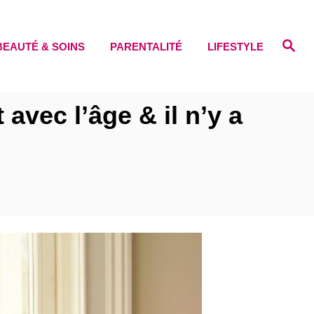
S
BEAUTÉ & SOINS
PARENTALITÉ
LIFESTYLE
e
a
r
c
h
vec l’âge & il n’y a