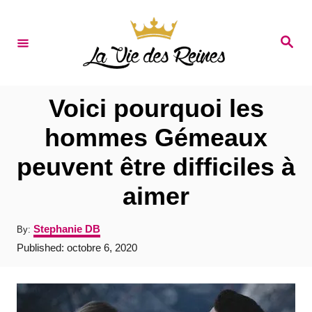
S
k
S
e
i
a
r
p
c
t
h
Voici pourquoi les
o
hommes Gémeaux
C
peuvent être difficiles à
o
n
aimer
t
A
Stephanie DB
By:
e
u
P
Published:
octobre 6, 2020
t
n
o
h
s
t
o
t
r
e