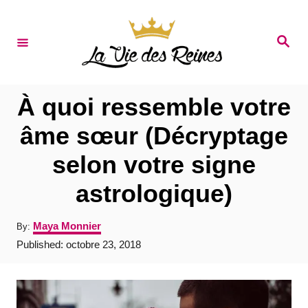
S
k
S
e
i
a
r
p
c
t
h
À quoi ressemble votre
o
âme sœur (Décryptage
C
selon votre signe
o
n
astrologique)
t
A
Maya Monnier
By:
e
u
P
Published:
octobre 23, 2018
t
n
o
h
s
t
o
t
r
e