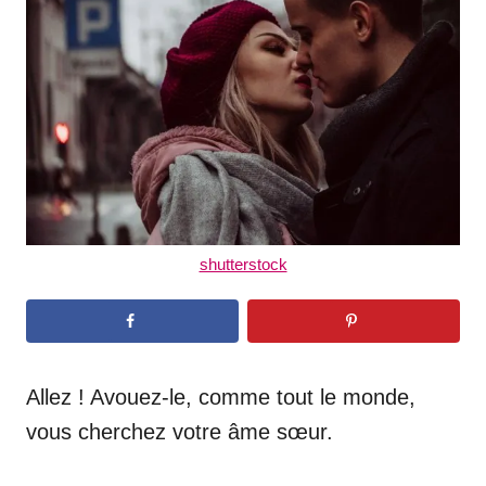
d
o
n
shutterstock
Allez ! Avouez-le, comme tout le monde,
vous cherchez votre âme sœur.