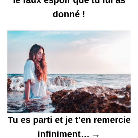
le faux espoir que tu lui as
n
d
donné !
e
l
’
a
r
t
i
Tu es parti et je t’en remercie
c
l
infiniment…