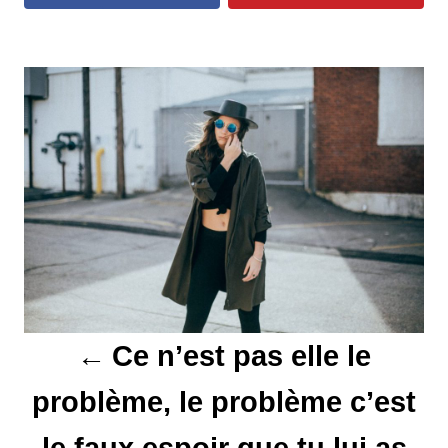
N
a
v
i
g
a
t
Ce n’est pas elle le
i
problème, le problème c’est
o