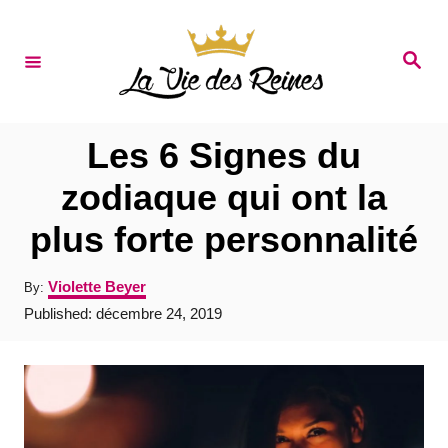
S
k
S
e
i
a
r
p
c
t
h
Les 6 Signes du
o
zodiaque qui ont la
C
plus forte personnalité
o
n
A
Violette Beyer
By:
t
u
P
Published:
décembre 24, 2019
t
e
o
h
s
o
n
t
r
e
t
d
o